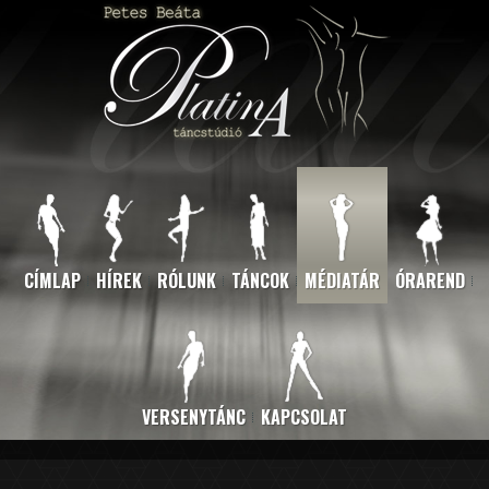
CÍMLAP
HÍREK
RÓLUNK
TÁNCOK
MÉDIATÁR
ÓRAREND
VERSENYTÁNC
KAPCSOLAT