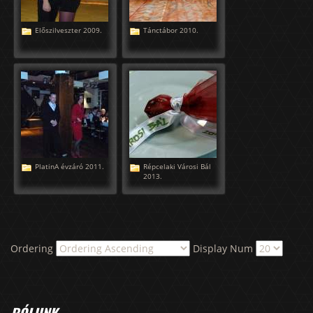
Előszilveszter 2009.
Tánctábor 2010.
PlatinA évzáró 2011.
Répcelaki Városi Bál
2013.
Ordering
Display Num