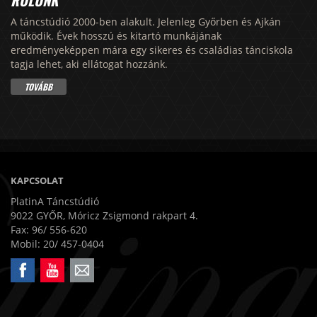
RÓLUNK
A táncstúdió 2000-ben alakult. Jelenleg Győrben és Ajkán
működik. Évek hosszú és kitartó munkájának
eredményeképpen mára egy sikeres és családias tánciskola
tagja lehet, aki ellátogat hozzánk.
TOVÁBB
KAPCSOLAT
PlatinA Táncstúdió
9022 GYŐR, Móricz Zsigmond rakpart 4.
Fax: 96/ 556-620
Mobil: 20/ 457-0404
Facebook
Youtube
Email