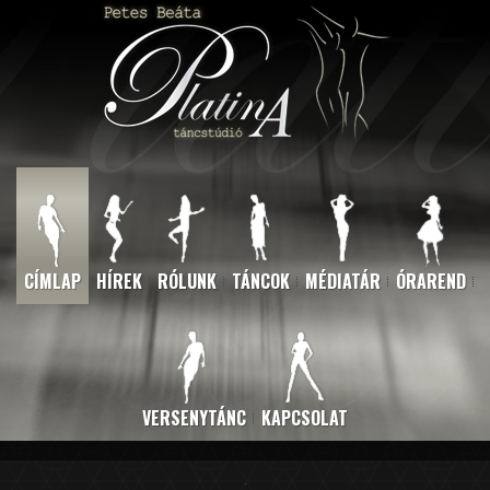
CÍMLAP
HÍREK
RÓLUNK
TÁNCOK
MÉDIATÁR
ÓRAREND
VERSENYTÁNC
KAPCSOLAT